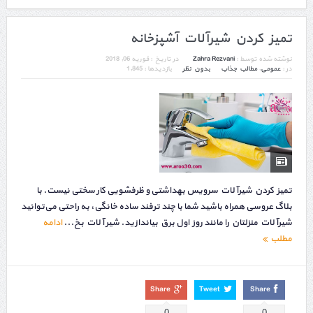
تمیز کردن شیرآلات آشپزخانه
نوشته شده توسط :
Zahra Rezvani
در تاریخ :
فوریه 06, 2018
در :
عمومی
,
مطالب جذاب
بدون نظر
بازدیدها : 1,845
تمیز کردن شیرآلات سرویس بهداشتی و ظرفشویی کار سختی نیست. با
بلاگ عروسی همراه باشید شما با چند ترفند ساده خانگی، به راحتی می‌توانید
شیرآلات منزلتان را مانند روز اول برق بیاندازید. شیر آلات بخ...
ادامه
مطلب
Share
Tweet
Share
0
0