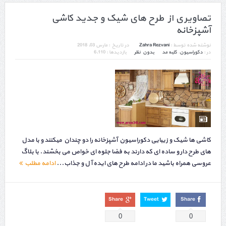
تصاویری از طرح های شیک و جدید کاشی
آشپزخانه
نوشته شده توسط :
Zahra Rezvani
در تاریخ :
مارس 03, 2018
در :
دکوراسیون
,
کلبه مد
بدون نظر
بازدیدها : 6,110
کاشی ها شیک و زیبایی دکوراسیون آشپزخانه را دو چندان میکنند و با مدل
های طرح دار و ساده ای که دارند به فضا جلوه ای خواص می بخشند. با بلاگ
عروسی همراه باشید ما در ادامه طرح های ایده آل و جذاب...
ادامه مطلب
Share
Tweet
Share
0
0