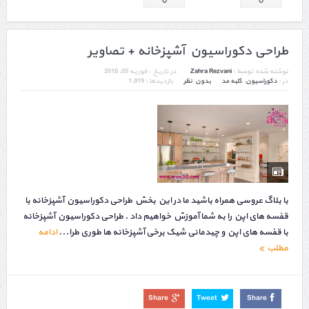
طراحی دکوراسیون آشپزخانه + تصاویر
نوشته شده توسط :
Zahra Rezvani
در تاریخ :
فوریه 05, 2018
در :
دکوراسیون
,
کلبه مد
بدون نظر
بازدیدها : 1,919
با بلاگ عروسی همراه باشید ما در این بخش طراحی دکوراسیون آشپزخانه با
قفسه های اپن را به شما آموزش خواهیم داد . طراحی دکوراسیون آشپزخانه
با قفسه های اپن و چیدمانی شیک برخی آشپزخانه ها طوری طرا...
ادامه
مطلب
Share
Tweet
Share