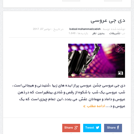
دی جی عروسی
نوشته شده توسط :
batool mohammadzadeh
در تاریخ :
نوامبر 07, 2017
در :
تشریفات
بدون نظر
بازدیدها : 1,648
دی جی عروسی جشن عروسی پر از ایده های زیبا ،شنیدنی و هیجانی است،
شب عروسی یک شب با شکوه از رقص و شادی بینظیر است که در ذهن
عروس و داماد و مهمانان نقش می بندد، این تمام چیزی است که یک
عروس و د...
ادامه مطلب
Share
Tweet
Share