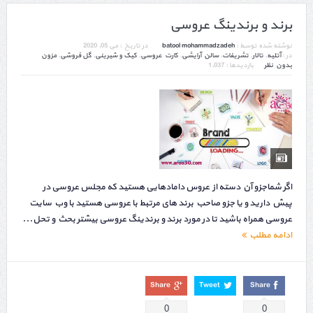
برند و برندینگ عروسی
نوشته شده توسط :
batool mohammadzadeh
در تاریخ :
می 05, 2020
در :
آتلیه
,
تالار
,
تشریفات
,
سالن آرایشی
,
کارت عروسی
,
کیک و شیرینی
,
گل فروشی
,
مزون
بدون نظر
بازدیدها : 1,037
اگر شماجزو آن دسته از عروس دامادهایی هستید که مجلس عروسی در
پیش دارید و یا جزو صاحب برند های مرتبط با عروسی هستید با وب سایت
عروسی همراه باشید تا در مورد برند و برندینگ عروسی بیشتر بحث و تحل...
ادامه مطلب
Share
Tweet
Share
0
0