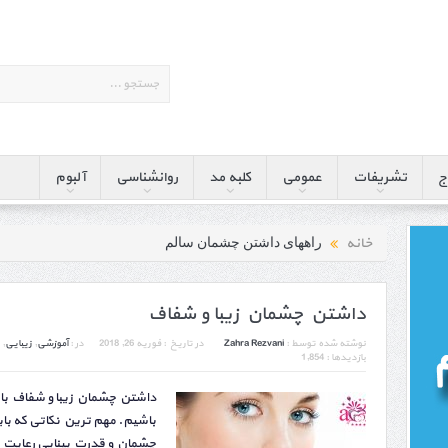
ج
تشریفات
عمومی
کلبه مد
روانشناسی
آلبوم
خانه
راههای داشتن چشمان سالم
داشتن چشمان زیبا و شفاف
نوشته شده توسط :
Zahra Rezvani
در تاریخ :
فوریه 26, 2018
در :
آموزشی
,
زیبایی
,
بازدیدها : 1,854
داشتن چشمان زیبا و شفاف با
باشیم. مهم ترین نکاتی که با
چشمان و قدرت بینایی رعایت ک