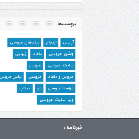
برچسب‌ها
آرایش
ازدواج
برندهای عروسی
جشن عروسی
داماد
زیبایی
سایت عروسی
عروس
عروس و داماد
عروسی
لباس عروس
مراسم عروسی
مو
میکاپ
وب سایت عروسی
خبرنامه :