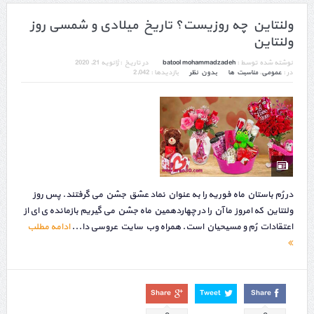
ولنتاین چه روزیست؟ تاریخ میلادی و شمسی روز
ولنتاین
نوشته شده توسط :
batool mohammadzadeh
در تاریخ :
ژانویه 21, 2020
در :
عمومی
,
مناسبت ها
بدون نظر
بازدیدها : 2,042
در رُم باستان ماه فوریه را به عنوان نماد عشق جشن می گرفتند. پس روز
ولنتاین که امروز ما آن را در چهاردهمین ماه جشن می گیریم بازمانده ی ای از
اعتقادات رُم و مسیحیان است. همراه وب سایت عروسی دا...
ادامه مطلب
Share
Tweet
Share