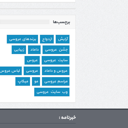
برچسب‌ها
آرایش
ازدواج
برندهای عروسی
جشن عروسی
داماد
زیبایی
سایت عروسی
عروس
عروس و داماد
عروسی
لباس عروس
مراسم عروسی
مو
میکاپ
وب سایت عروسی
خبرنامه :