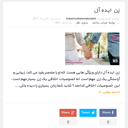
زن ایده آل
نوشته شده توسط :
batool mohammadzadeh
در تاریخ :
اکتبر 11, 2017
در :
روابط
,
مردان بدانند
بدون نظر
بازدیدها : 1,837
زن ایده آل دارای ویژگی هایی هست که او را منحصر بفرد می کند؛ زیبایی و
آراستگی یک زن مهم است اما خصوصیات اخلاقی یک زن بسیار مهم است.
این خصوصیات اخلاقی کدامند؟ شاید شما زنان بسیاری را دیده باش...
ادامه مطلب
Share
Tweet
Share
0
0