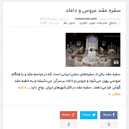
سفره عقد عروس و داماد
نوشته شده توسط :
mohammadzadeh
در تاریخ :
نوامبر 29, 2016
در :
ازدواج
,
تشریفات
,
مزون
,
نامزدی
بدون نظر
بازدیدها : 2,282
سفره عقد یکی از سفره‌های سنتی ایرانی است که در مراسم عقد و یا هنگام
عروسی پهن می‌شود و عروس و داماد بر سر آن می‌نشینند و به خطبه عقد
گوش فرا می‌دهند. سفره عقد در اکثر شهرهای ایران رواج دارد...
ادامه
مطلب
Share
Tweet
Share
0
0