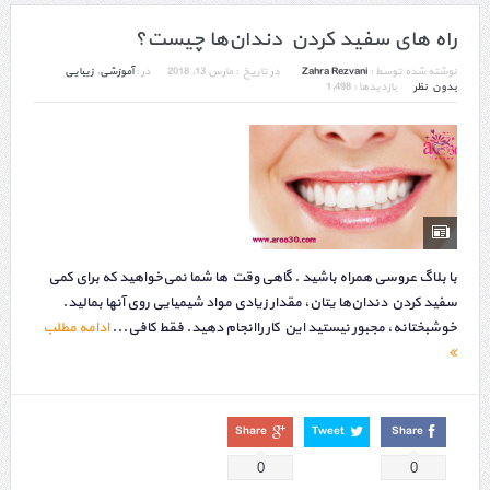
راه های سفید کردن دندان‌ها چیست؟
نوشته شده توسط :
Zahra Rezvani
در تاریخ :
مارس 13, 2018
در :
آموزشی
,
زیبایی
بدون نظر
بازدیدها : 1,498
با بلاگ عروسی همراه باشید . گاهی وقت ها شما نمی‌خواهید که برای کمی‌
سفید کردن دندان‌ها یتان، مقدار زیادی مواد شیمیایی روی آنها بمالید.
خوشبختانه، مجبور نیستید این کار راانجام دهید. فقط کافی...
ادامه مطلب
Share
Tweet
Share
0
0