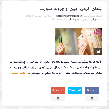
پنهان كردن چين و چروك صورت
نوشته شده توسط :
batool mohammadzadeh
در تاریخ :
فوریه 04, 2020
در :
آموزشی
,
زیبایی
بدون نظر
بازدیدها : 820
خانم ها ها بیشتر در سنین سی به بالا دچار بحران از نظر چین و چروک صورت
می شوند و احساس می کنند که در حال سپری کردن دوران جوانی و ورود به
دنیای میانسالی هستند، خیلی از خانم ها سراغ جراحی های...
ادامه مطلب
Share
Tweet
Share
0
0