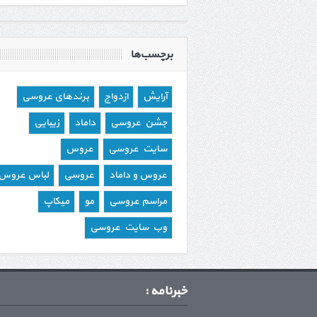
برچسب‌ها
آرایش
ازدواج
برندهای عروسی
جشن عروسی
داماد
زیبایی
سایت عروسی
عروس
عروس و داماد
عروسی
لباس عروس
مراسم عروسی
مو
میکاپ
وب سایت عروسی
خبرنامه :