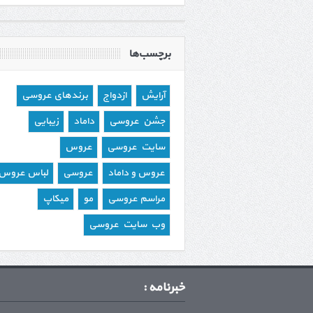
برچسب‌ها
آرایش
ازدواج
برندهای عروسی
جشن عروسی
داماد
زیبایی
سایت عروسی
عروس
عروس و داماد
عروسی
لباس عروس
مراسم عروسی
مو
میکاپ
وب سایت عروسی
خبرنامه :