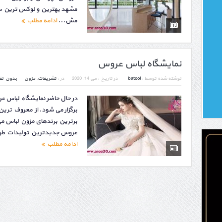
مشهد بهترین و لوکس ترین س
مش...
ادامه مطلب
نمایشگاه لباس عروس
نوشته شده توسط :
batool
در تاریخ :
می 14, 2020
در :
تشریفات
,
مزون
بدون نظ
در حال حاضر نمایشگاه لباس ع
برگزار می شود. از معروف تری
برترین برندهای مزون لباس می
عروس جدیدترین تولیدات طرا
ادامه مطلب