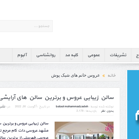
ج
تشریفات
عمومی
کلبه مد
روانشناسی
آلبوم
خانه
عروس خانم های شیک پوش
سالن زیبایی عروس و برترین سالن های آرایش
نوشته شده توسط :
batool mohammadzadeh
در تاریخ :
آگوست 30, 2022
در :
تشری
بدون نظر
بازدیدها : 2,178
سالن زیبایی عروس و برترین 
مشهد عروسی دات کام مرجع 
عروسی فهرستی از برترین سال