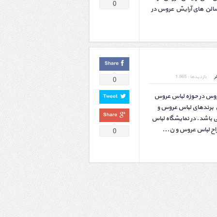
0
الن های آرایش عروس در
Share
ر
بازدیدها : 1,965
0
روس در حوزه لباس عروس
Tweet
ن برندهای لباس عروس و
Share
 باشد. در نمایشگاه لباس
ح لباس عروس و ن...
0