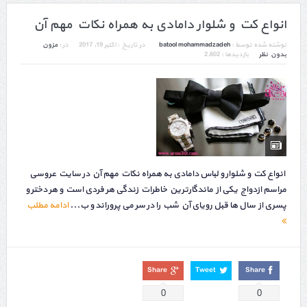
انواع کت و شلوار دامادی به همراه نکات مهم آن
نوشته شده توسط :
batool mohammadzadeh
در تاریخ :
اکتبر 19, 2017
در :
مزون
بدون نظر
بازدیدها : 2,602
انواع کت و شلوار و لباس دامادی به همراه نکات مهم آن در سایت عروسی
مراسم ازدواج یکی از ماندگارترین خاطرات زندگی هر فردی است و هر دختر و
پسری از سال ها قبل رویای آن شب را در سر می پروراند و ب...
ادامه مطلب
Share
Tweet
Share
0
0