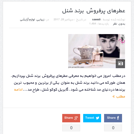
عطرهای پرفروش برند شنل
نوشته شده توسط :
saeedi
در تاریخ :
سپتامبر 28, 2017
در :
زیبایی
,
لوازم آرایشی
بدون نظر
بازدیدها : 1,464
در مطلب امروز می خواهیم به معرفی عطرهای پرفروش برند شنل بپردازیم.
همان طور که می دانید برند شنل به عنوان یکی از برترین و محبوب ترین
برندها در دنیای مد شناخته می شود. گابریل کوکو شنل، طراح مد...
ادامه
مطلب
Share
Tweet
Share
0
0