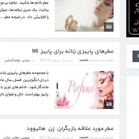
عطر خانم‌ ها باشید. علاوه بر نو
رعایت یک سری ترفندها، میزان 
را افزایش داد. در نتیجه عطر...
عطرهای پاییزی زنانه برای پاییز 96
نوشته شده توسط :
saeedi
در تاریخ :
سپتامبر 21, 2017
در :
زیبایی
,
لوازم آرایشی
در دل انگیزترین فصل سال م
ماندگار شود. خانم های عزیز ب
پاییز بهتر است حال و هوای تاز
عطر مورد علاقه بازیگران زن هالیوود
نوشته شده توسط :
saeedi
در تاریخ :
سپتامبر 19, 2017
در :
عمومی
,
مطالب جذاب