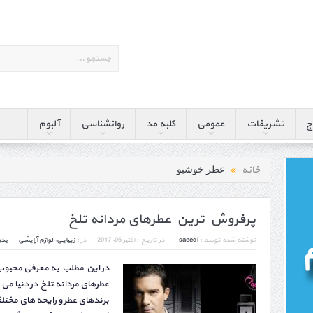
ج
تشریفات
عمومی
کلبه مد
روانشناسی
آلبوم
خانه
عطر خوشبو
پرفروش ترین عطرهای مردانه تلخ
نوشته شده توسط :
saeedi
در تاریخ :
اکتبر 06, 2017
در :
زیبایی
,
لوازم آرایشی
بدو
در این مطلب به معرفی محبو
عطرهای مردانه تلخ در دنیا می 
برندهای عطر و رایحه های مختل