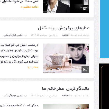
کمی سخت می شود اما نگران نبا
ادامه مطلب
عطرهای پرفروش برند شنل
نوشته شده توسط :
saeedi
در تاریخ :
سپتامبر 28, 2017
در :
زیبایی
,
لوازم آرایشی
در مطلب امروز می خواهیم به
برند شنل بپردازیم. همان طور 
عنوان یکی از برترین و محبوب 
شناخته می شود. گابریل کوکو 
مطلب
ماندگار کردن عطر خانم‌ ها
نوشته شده توسط :
saeedi
در تاریخ :
سپتامبر 24, 2017
در :
زیبایی
,
لوازم آرایشی
ممکن است شما هم به دنبال راه