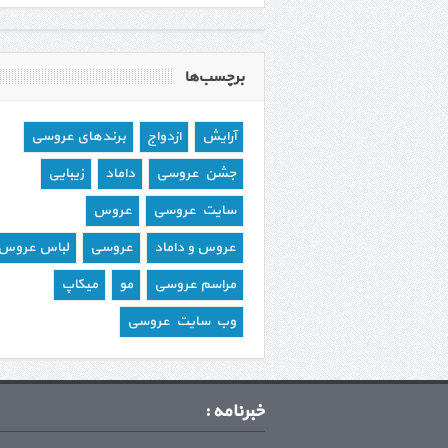
برچسب‌ها
آرایش
ازدواج
برندهای عروسی
جشن عروسی
داماد
زیبایی
سایت عروسی
عروس
عروس و داماد
عروسی
لباس عروس
مراسم عروسی
مو
میکاپ
وب سایت عروسی
خبرنامه :