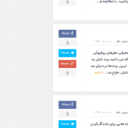
شید. با مطالعه م...
0
Share
بدون نظر
بازدیدها : 1,465
0
 معرفی عطرهای پرفروش
Tweet
که می دانید برند شنل به
Share
ترین برندها در دنیای مد
شنل، طراح مد...
ادامه
0
Share
بدون نظر
بازدیدها : 1,238
0
 هایی برای ماندگار کردن
Tweet