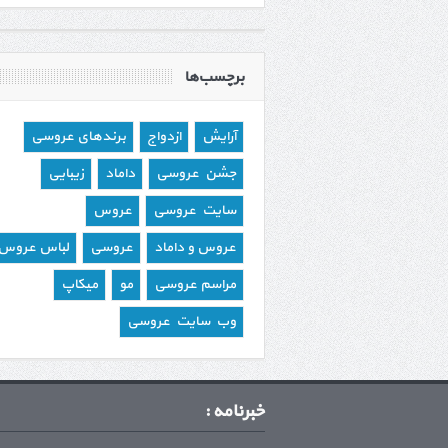
برچسب‌ها
آرایش
ازدواج
برندهای عروسی
جشن عروسی
داماد
زیبایی
سایت عروسی
عروس
عروس و داماد
عروسی
لباس عروس
مراسم عروسی
مو
میکاپ
وب سایت عروسی
خبرنامه :