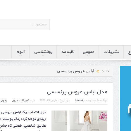
ج
تشریفات
عمومی
کلبه مد
روانشناسی
آلبوم
خانه
لباس عروس پرنسسی
مدل لباس عروس پرنسسی
نوشته شده توسط :
batool
در تاریخ :
مارس 29, 2021
در :
تشریفات
,
مزون
بدون 
برای انتخاب یک لباس عروسی 
زیادی توجه کرد: رنگ پوست، 
علایق شخصی، فصلی که جشن عر