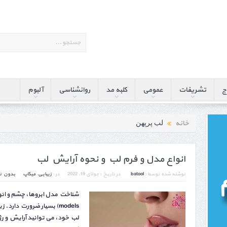
ج
تشریفات
عمومی
کلبه مد
روانشناسی
آلبوم
خانه
لب پرپهن
انواع مدل و فرم لب و نحوه آرایش لب
نوشته شده توسط :
batool
در تاریخ :
جولای 19, 2022
در :
زیبایی
,
میکاپ
بدون ن
models) بسیار ضرورت دارد. 
لب خود، می توانید آرایش و رژ 