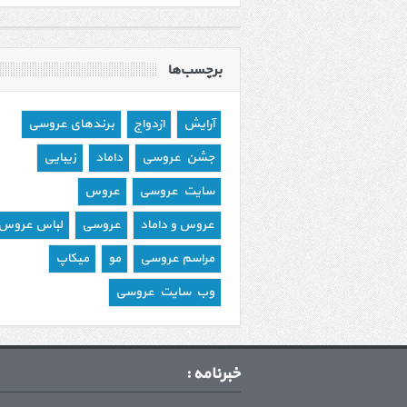
برچسب‌ها
آرایش
ازدواج
برندهای عروسی
جشن عروسی
داماد
زیبایی
سایت عروسی
عروس
عروس و داماد
عروسی
لباس عروس
مراسم عروسی
مو
میکاپ
وب سایت عروسی
خبرنامه :