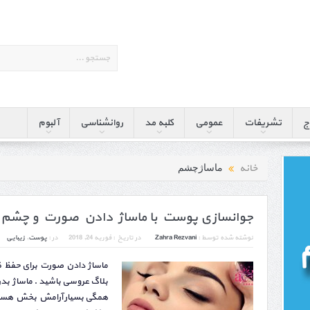
ج
تشریفات
عمومی
کلبه مد
روانشناسی
آلبوم
خانه
ماساژچشم
جوانسازی پوست با ماساژ دادن صورت و چشم
نوشته شده توسط :
Zahra Rezvani
در تاریخ :
فوریه 24, 2018
در :
پوست
,
زیبایی
ماساژ دادن صورت برای حفظ ظاه
بلاگ عروسی باشید . ماساژ بدن
همگی بسیار آرامش بخش هستند