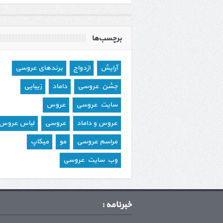
برچسب‌ها
آرایش
ازدواج
برندهای عروسی
جشن عروسی
داماد
زیبایی
سایت عروسی
عروس
عروس و داماد
عروسی
لباس عروس
مراسم عروسی
مو
میکاپ
وب سایت عروسی
خبرنامه :