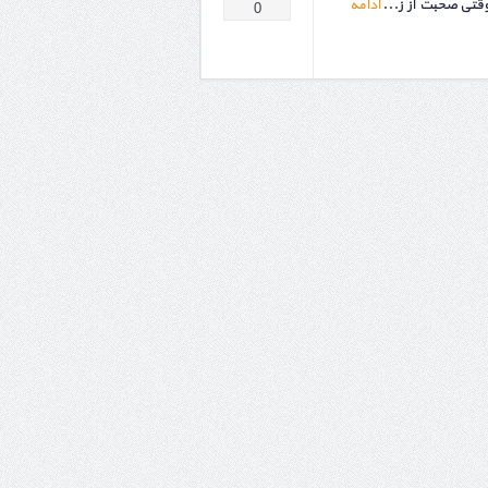
وقتی صحبت از ز...
ادامه
0