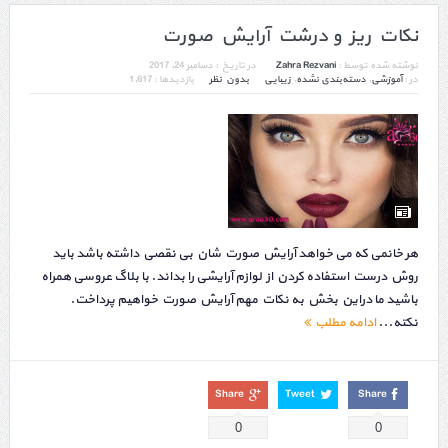
نکات ریز و درشت آرایش صورت
نوشته شده توسط :
Zahra Rezvani
در تاریخ :
دسامبر 24, 2017
در :
آموزشی
,
دسته‌بندی نشده
,
زیبایی
بدون نظر
بازدیدها : 1,617
هر خانمی که می خواهد آرایش صورت شان بی نقصی داشته باشد باید
روش درست استفاده کردن از لوازم آرایشی را بداند. با بلاگ عروسی همراه
باشید ما دراین بخش به نکات مهم آرایش صورت خواهیم پرداخت.
نکته...
ادامه مطلب
Share
Tweet
Share
0
0