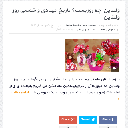
ولنتاین چه روزیست؟ تاریخ میلادی و شمسی روز
ولنتاین
نوشته شده توسط :
batool mohammadzadeh
در تاریخ :
ژانویه 21, 2020
در :
عمومی
,
مناسبت ها
بدون نظر
بازدیدها : 2,040
در رُم باستان ماه فوریه را به عنوان نماد عشق جشن می گرفتند. پس روز
ولنتاین که امروز ما آن را در چهاردهمین ماه جشن می گیریم بازمانده ی ای از
اعتقادات رُم و مسیحیان است. همراه وب سایت عروسی دا...
ادامه مطلب
Share
Tweet
Share