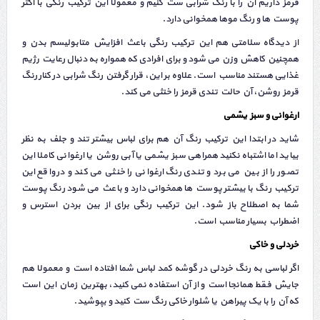
قرمز داریم آن را با رنگ شرابی ست کنیم و معمولا این ترکیب رنگی با اکثر
پوست ها و رنگ موها همخوانی دارد.
از دیدگاه سلامتی هم این ترکیب رنگی باعث افزایش متابولیسم بدن و
همچنین کاهش وزن می شود و برای افرادی که همواره به دنبال رعایت رژیم
غذایی هستند مناسب است. علاوه بر این، قرار گرفتن رنگ شرابی در کنار رنگ
قرمز روشن، آن حالت تندی قرمز را خنثی می کند.
ارغوانی و سبز یشمی
شاید در ابتدا این ترکیب رنگ آن هم برای لباس بیشتر تند و جلف به نظر
بیاید اما اشتباه نکنید همراهی سبز یشمی یا آبی روشن یا ارغوانی کاملا این
تصور را از بین می برد و تندی رنگ ارغوانی را خنثی می کند و در واقع این
ترکیب رنگ با بیشتر پوست ها همخوانی دارد و باعث می شود رنگ پوست
شما به اصطلاح باز شود. این ترکیب رنگی برای از بین بردن استرس و
اضطراب بسیار مناسب است.
خردلی و خاکی
اگر لباسی به رنگ خردلی در گوشه کمد لباس شما افتاده است و معمولا هم
جایش فقط همانجا است و از آن استفاده نمی کنید، بهترین زمان این است
که آن را با یک پیراهن یا شلوار خاکی رنگ ست کنید و بپوشید.