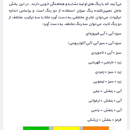
می‌آیند كه با رنگ‌های اولیه تشابه و هماهنگی خوبی دارند. در این بخش
عامل تعیین‌كننده رنگ میزان استفاده از دو رنگ است و براساس اندازه
تركیبات می‌توان نتایج مختلفی به دست آورد مثلا با سه تركیب مختلف از
دو رنگ ثابت می‌توان سه رنگ مختلف به دست آورد:
سبز+ آبی = آبی فیروزه‌ای
سبز+ آبی = سبز آبی (آبی آكواریومی)
سبز + آبی = لاجوردی
زرد + نارنجی = كهربایی
زرد + سبز = زمردی
زرد + سبز = لیمویی
آبی + بنفش = نیلی
آبی + بنفش = ارغوانی
آبی + بنفش = یاسی
قرمز + بنفش = زرشكی