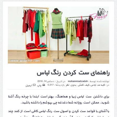
راهنمای ست کردن رنگ لباس
نوشته شده توسط :
mohammadzadeh
در تاریخ :
دسامبر 14, 2016
در :
کلبه مد
,
لباس،کیف،کفش
بدون نظر
بازدیدها : 5,517
چاپ
ایمیل
برای داشتن ست لباس زیبا و هماهنگ، بهتر است ابتدا با چرخه رنگ آشنا
شوید. ممکن است روزانه شما دغدغه چی بپوشم را داشته باشید.
با آشنای با قواعد ست کردن و اصول ست رنگ لباس کافی است از کمد چند