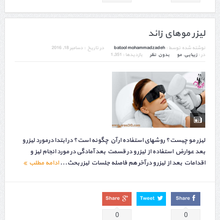
لیزر موهای زائد
نوشته شده توسط :
batool mohammadzadeh
در تاریخ :
دسامبر 18, 2016
در :
زیبایی
,
مو
بدون نظر
بازدیدها : 1,351
لیزر مو چیست؟ روش­های استفاده ار آن چگونه ­است؟ در ابتدا درمورد لیزر و
بعد عوارض استفاده از لیزر و در قسمت بعد آمادگی در مورد انجام لیز و
اقدامات بعد از لیزر و در آخر هم فاصله جلسات لیزر بحث...
ادامه مطلب
Share
Tweet
Share
0
0