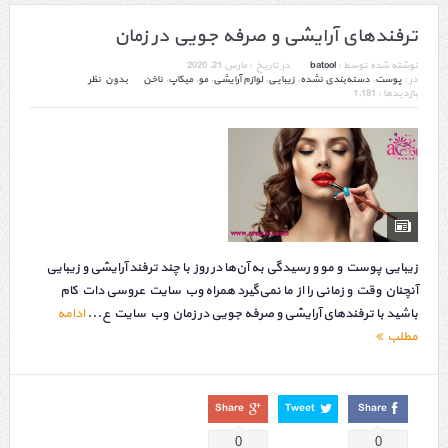
ترفندهای آرایشی و صرفه جویی در زمان
نوشته شده توسط :
batool
در تاریخ :
مارس 21, 2020
در :
پوست
,
دسته‌بندی نشده
,
زیبایی
,
لوازم آرایشی
,
مو
,
میکاپ
,
ناخن
بدون نظر
بازدیدها : 1,181
زیبایی پوست و مو و رسیدگی به آن‌ها در روز با چند ترفند آرایشی و زیبایی
آنچنان وقت و زمانی را از ما نمی‌گیرد همراه وب سایت عروسی دات کام
باشید با ترفندهای آرایشی و صرفه جویی در زمان وب سایت ع...
ادامه
مطلب
Share
Tweet
Share
0
0