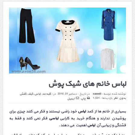
لباس خانم های شیک پوش
نوشته شده توسط :
saeedi
در تاریخ :
دسامبر 01, 2016
در :
کلبه مد
,
لباس،کیف،کفش
بدون نظر
بازدیدها : 1,531
چاپ
ایمیل
بسیاری از خانم ها از کمد
لباس
خود راضی نیستند و فکر می کنند چیزی برای
پوشیدن ندارند و هنگام خرید به کارایی
لباسی
فکر نمی کنند و فقط به
قشنگی و زیبایی آن
لباس
اهمیت می دهند.