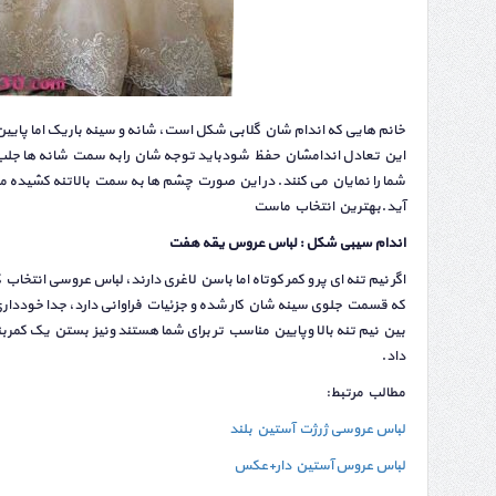
خانم هایی که اندام شان گلابی شکل است، شانه و سینه باریک اما پای
این تعادل اندامشان حفظ شودباید توجه شان رابه سمت شانه ها جلب 
شما را نمایان می کنند. در این صورت چشم ها به سمت بالاتنه کشیده م
آید.بهترین انتخاب ماست
اندام سیبی شکل : لباس عروس یقه هفت
اگر نیم تنه ای پر و کمر کوتاه اما باسن لاغری دارند، لباس عروسی انتخا
که قسمت جلوی سینه شان کار شده و جزئیات فراوانی دارد، جدا خودداری 
بین نیم تنه بالا وپایین مناسب تر برای شما هستند ونیز بستن یک کمربند
داد.
مطالب مرتبط:
لباس عروسی ژرژت آستین بلند
لباس عروس آستین دار+عکس