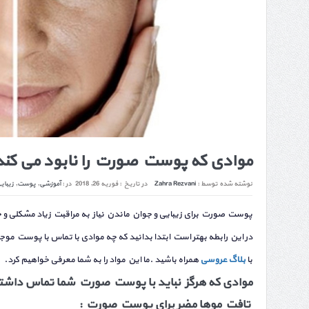
موادی که پوست صورت را نابود می کند
نوشته شده توسط :
Zahra Rezvani
در تاریخ :
فوریه 26, 2018
در :
آموزشی
,
پوست
,
زیبای
پوست صورت برای زیبایی و جوان ماندن نیاز به مراقبت زیاد مشکلی و 
در این رابطه بهتر است ابتدا بدانید که چه موادی با تماس با پوست 
با
بلاگ عروسی
همراه باشید .ما این مواد را به شما معرفی خواهیم کرد.
موادی که هرگز نباید با
پوست صورت
شما
تماس داشته
تافت موها مضر برای پوست صورت :