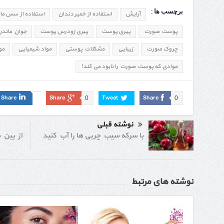
برچسب ها :
آرایش
استفاده از خمیر دندان
استفاده از سس مای
پوست صورت
پیری پوست
پیری زودرس پوست
جوان ماند
چروک صورت
زیبایی
مشکلات پوستی
مواد شیمیایی
مو
موادی که پوست صورت را نابود می کند!
Share
Share
Tweet
Share
0
0
نوشته قبلی
از بین 
با سرکه سیب چربی ها را آب کنید
نوشته های مرتبط