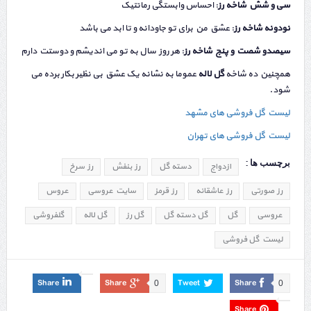
سی و شش شاخه رز
: احساس وابستگی رمانتیک
نودونه شاخه رز
: عشق من برای تو جاودانه و تا ابد می باشد
سیصدو شصت و پنج شاخه رز
: هر روز سال به تو می اندیشم و دوستت دارم
همچنین ده شاخه
گل لاله
عموما به نشانه یک عشق بی نظیر بکار برده می
شود.
لیست گل فروشی های مشهد
لیست گل فروشی های تهران
برچسب ها :
ازدواج
دسته گل
رز بنفش
رز سرخ
رز صورتی
رز عاشقانه
رز قرمز
سایت عروسی
عروس
عروسی
گل
گل دسته گل
گل رز
گل لاله
گلفروشی
لیست گل فروشی
Share
Share
Tweet
Share
0
0
Share