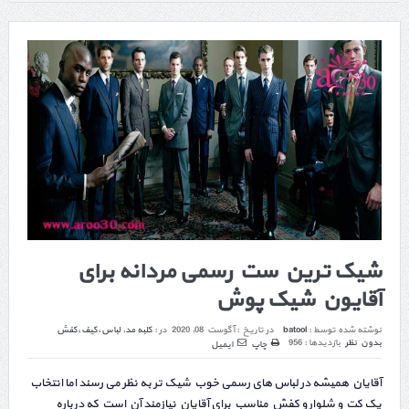
شیک ترین ست رسمی مردانه برای
آقایون شیک پوش
نوشته شده توسط :
batool
در تاریخ :
آگوست 08, 2020
در :
کلبه مد
,
لباس،کیف،کفش
بدون نظر
بازدیدها : 956
چاپ
ایمیل
آقایان همیشه در لباس های رسمی خوب شیک تر به نظر می رسند اما انتخاب
یک کت و شلوار و کفش مناسب برای آقایان نیازمند آن است که درباره