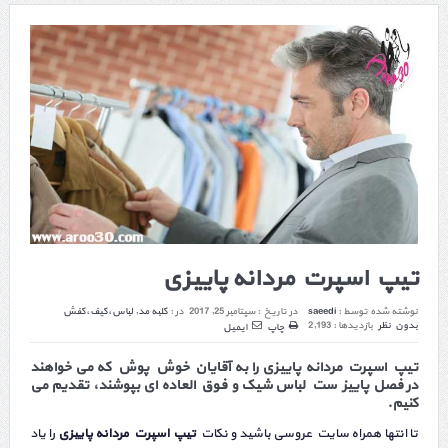
تیپ اسپرت مردانه پاییزی
نوشته شده توسط :
saeedi
در تاریخ :
سپتامبر 25, 2017
در :
کلبه مد
,
لباس،کیف،کفش
بدون نظر
بازدیدها : 2,193
چاپ
ایمیل
تیپ اسپرت مردانه پاییزی را به آقایان خوش پوش که می خواهند
در فصل پاییز ست لباس شیک و فوق العاده ای بپوشند، تقدیم می
کنیم.
تا انتها همراه سایت عروسی باشید و نکات
تیپ اسپرت مردانه پاییزی
را یاد