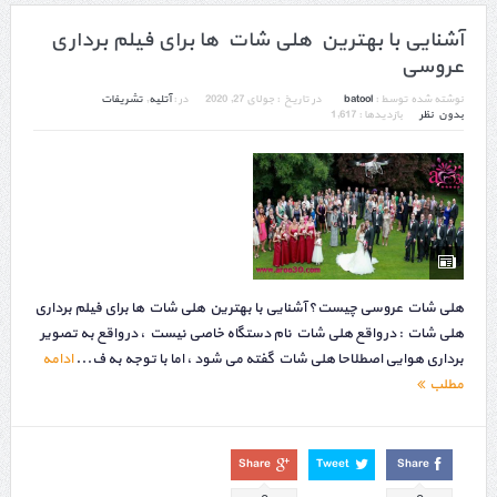
آشنایی با بهترین هلی شات ها برای فیلم برداری
عروسی
نوشته شده توسط :
batool
در تاریخ :
جولای 27, 2020
در :
آتلیه
,
تشریفات
بدون نظر
بازدیدها : 1,617
هلی شات عروسی چیست؟ آشنایی با بهترین هلی شات ها برای فیلم برداری
هلی شات : در واقع هلی شات نام دستگاه خاصی نیست ، در واقع به تصویر
برداری هوایی اصطلاحا هلی شات گفته می شود ، اما با توجه به ف...
ادامه
مطلب
Share
Tweet
Share