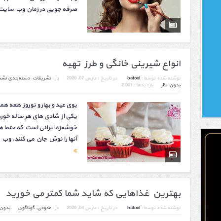
صرفه جویی در زمان وب سایت
انواع شیرینی خانگی و طرز تهیه
نوشته شده توسط :
batool
در تاریخ :
مارس 07, 2020
در :
تشریفات
,
دسته‌بندی نشد
بدون نظر
بازدیدها : 2,001
بوی عید و بهار و نوروز همه ه
یکی از شادی های هر ساله خور
خوشمزه ایرانی است که حتما ه
آنها را نوش جان می کنند. وب
بهترین غذاهایی که شاید شما کمتر می خورید
نوشته شده توسط :
batool
در تاریخ :
مارس 04, 2020
در :
عمومی
,
گوناگون
بدون 