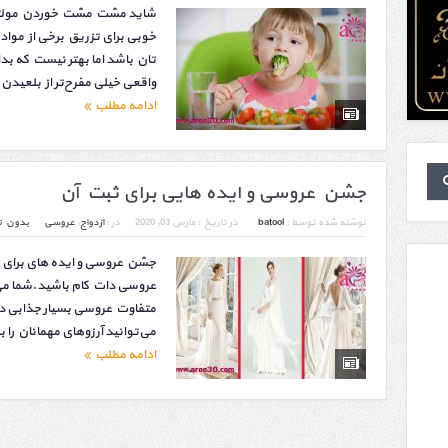
شاید مشت مشت خوردن مولتی و
خوبی برای تزریق برخی از مو
تان باشد اما بهتر نیست که بد
واقعی خیلی مفرح‌تر از بلعیدن
ادامه مطلب
جشن عروسی و ایده هایی برای ثبت آن
نوشته شده توسط :
batool
در تاریخ :
مارس 03, 2020
در :
ازدواج
,
عروسی
بدون ن
جشن عروسی و ایده های برای 
عروسی دات کام باشید.شما می‌ت
متفاوت عروسی بسیار جذابی د
می‌توانید آرزوهای مهمانان را ب
ادامه مطلب