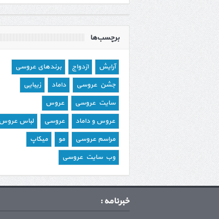
برچسب‌ها
آرایش
ازدواج
برندهای عروسی
جشن عروسی
داماد
زیبایی
سایت عروسی
عروس
عروس و داماد
عروسی
لباس عروس
مراسم عروسی
مو
میکاپ
وب سایت عروسی
خبرنامه :