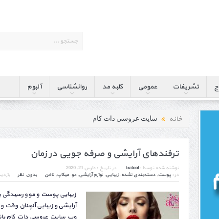
ج
تشریفات
عمومی
کلبه مد
روانشناسی
آلبوم
خانه
سایت عروسی دات کام
ترفندهای آرایشی و صرفه جویی در زمان
نوشته شده توسط :
batool
در تاریخ :
مارس 21, 2020
در :
پوست
,
دسته‌بندی نشده
,
زیبایی
,
لوازم آرایشی
,
مو
,
میکاپ
,
ناخن
بدون نظر
بازدیدها
زیبایی پوست و مو و رسیدگی به آ
آرایشی و زیبایی آنچنان وقت و زم
وب سایت عروسی دات کام باشید