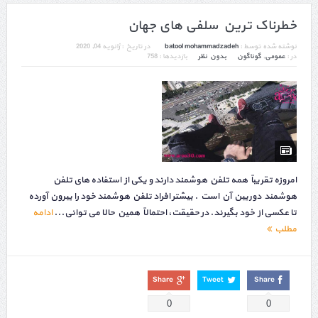
خطرناک ترین سلفی های جهان
نوشته شده توسط :
batool mohammadzadeh
در تاریخ :
ژانویه 04, 2020
در :
عمومی
,
گوناگون
بدون نظر
بازدیدها : 758
امروزه تقریباً همه تلفن هوشمند دارند و یکی از استفاده های تلفن
هوشمند دوربین آن است . بیشتر افراد تلفن هوشمند خود را بیرون آورده
تا عکسی از خود بگیرند. در حقیقت، احتمالاً همین حالا می توانی...
ادامه
مطلب
Share
Tweet
Share
0
0