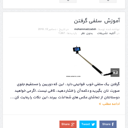
آموزش سلفی گرفتن
نوشته شده توسط :
mohammadzadeh
در تاریخ :
دسامبر 12, 2016
در :
آتلیه
,
تشریفات
بدون نظر
بازدیدها : 1,667
گرفتن یک سلفی خوب قوانینی دارد. این که دوربین را مستقیم جلوی
صورت تان بگیرید و دکمه آن را فشار دهید، کافی نیست. اگر می خواهید
دوستانتان از تماشای عکس های شما لذت ببرند، این نکات را رعایت کن...
ادامه مطلب
Share
Tweet
Share