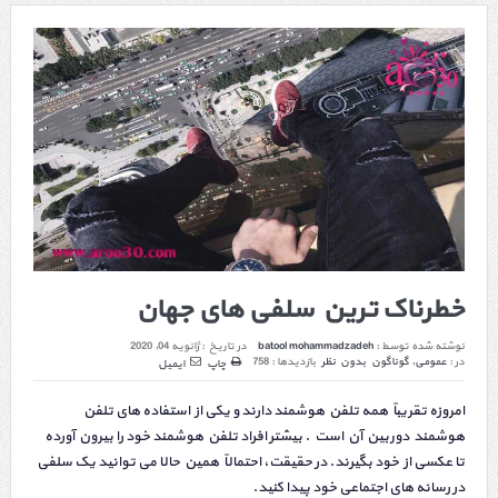
خطرناک ترین سلفی های جهان
نوشته شده توسط :
batool mohammadzadeh
در تاریخ :
ژانویه 04, 2020
در :
عمومی
,
گوناگون
بدون نظر
بازدیدها : 758
چاپ
ایمیل
امروزه تقریباً همه تلفن هوشمند دارند و یکی از استفاده های تلفن
هوشمند دوربین آن است . بیشتر افراد تلفن هوشمند خود را بیرون آورده
تا عکسی از خود بگیرند. در حقیقت، احتمالاً همین حالا می توانید یک سلفی
در رسانه های اجتماعی خود پیدا کنید.