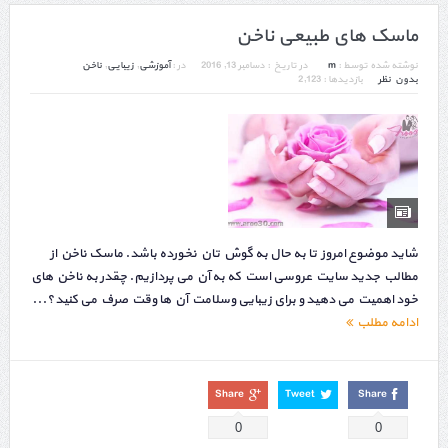
ماسک های طبیعی ناخن
نوشته شده توسط :
m
در تاریخ :
دسامبر 13, 2016
در :
آموزشی
,
زیبایی
,
ناخن
بدون نظر
بازدیدها : 2,123
شاید موضوع امروز تا به حال به گوش تان نخورده باشد. ماسک ناخن از
مطالب جدید سایت عروسی است که به آن می پردازیم. چقدر به ناخن های
خود اهمیت می دهید و برای زیبایی وسلامت آن ها وقت صرف می کنید؟...
ادامه مطلب
Share
Tweet
Share
0
0