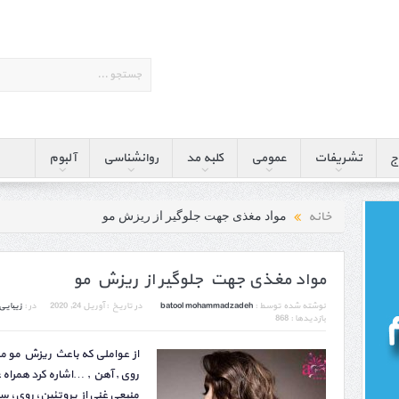
ج
تشریفات
عمومی
کلبه مد
روانشناسی
آلبوم
خانه
مواد مغذی جهت جلوگیر از ریزش مو
مواد مغذی جهت جلوگیر از ریزش مو
نوشته شده توسط :
batool mohammadzadeh
در تاریخ :
آوریل 24, 2020
در :
زیبایی
بازدیدها : 868
از عواملی که باعث ریزش مو م
روی , آهن , …اشاره کرد همراه
منبعی غنی از پروتئین، روی، س