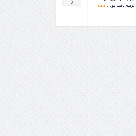
0
 ترمیم بافت پو...
ادامه