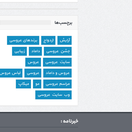
برچسب‌ها
آرایش
ازدواج
برندهای عروسی
جشن عروسی
داماد
زیبایی
سایت عروسی
عروس
عروس و داماد
عروسی
لباس عروس
مراسم عروسی
مو
میکاپ
وب سایت عروسی
خبرنامه :