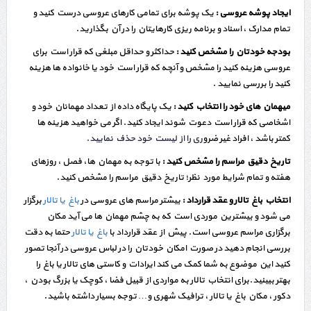
ایجاد پوشه عروسی
:
یک پوشه برای تمامی کارهای عروسی درست کنید و
تمام مدارک ، اسناد و برنامه ریزی کارهایتان را در آن بگذارید.
بودجه خودتان را مشخص کنید :
حداکثر و حداقل مبلغی که قرار است برای
عروسی هزینه کنید را مشخص و آنچه که قرار است خود یا خانواده ها هزینه
کنید را بررسی نمایید .
میهمان های خود را انتخاب کنید :
یک پایگاه داده از تعداد مهمانان خود و
اشخاصی که قرار است دعوت شوند ایجاد کنید. اگر می خواهید هزینه ها
کمتر باشد ، افراد غیر ضرو
ری را از لیست خود حذف نمایید.
تاریخ دقیق مراسم را مشخص کنید :
با توجه به مهمان ها، فصل ، روزهای
هفته و تمام شرایط مورد نظر؛ تاریخ دقیق مراسم را مشخص کنید.
انتخاب باغ تالار و عقد قرارداد :
بیشتر مراسم های عروسی در
باغ یا تالار
برگزار
می شود و بیشترین موردی است که به چشم مهمان ها می آید مکان
برگزاری مراسم عروسی است. پیش از عقد قرارداد با
باغ یا تالار
حتما به دقت
بررسی انجام دهید در صورت امکان خودتان را در لباس عروسی در آنجا تصور
کنید این موضوع به شما کمک می کند ایرادات و کاستی های تالار یا باغ را
بهتر ببینید.برای انتخاب تالار به مواردی از قبیل فضا ، کوچک یا بزرگ بودن ،
دکور ، مکان باغ یا تالار ، ترافیک شهری و… توجه بسیار داشته باشید.