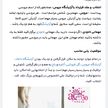
انتخاب و عقد قرارداد با آرایشگاه عروس :
همانطور که از اسم عروسی
پیداست ؛
عروس
، مهمترین شخص مراسم است . هر عروسی با وجود لبخند
رضایت زیباست ولی آرایش عروس بسیار مهم است. آرایش امری کاملا
سلیقه ای است سعی کنید سلایق شما و
آرایشگر
خود به هم نزدیک باشد .
مهمانی نامزدی :
اگر دوست دارید یک مهمانی
نامزدی
برگزار کنید فقط به یاد
داشته باشید تمام مهمان های این مهمانی باید در عروسی حضور داشته
باشند.
موقعیت یابی مناسب
در تمام موارد توجه به مکان قرار گرفتن و نزدیک بودن
آرایشگاه داماد
،
آرایشگاه عروس
،
گل فروشی
،
آتلیه
و
باغ
به هم و در نظر گرفتن شلوغی و
ترافیک و بسیار بسیار بسیار مهم است و جداً از انتخابهایی که امکان دارد
ساعتها وقت شما را در ترافیک علی الخصوص در شهرهای بزرگ تلف کند،
اجتناب کنید.