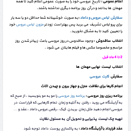
اعلام عمومی :
تاریخ عروسی خود را به صورت عمومی اعلام کنید تا همه
مهمان ها بدانند و در آن روز برنامه دیگری نداشته باشند.
سفارش لباس عروس و داماد
:
به صورت خوشبینانه شما حداقل دو یا سه بار
برای پرو لباس تشریف می برید پس بهتر است زودتر
مزون لباس عروس
خود
را تعیین کنید تا به مشکل نخورید.
انتخاب ساقدوش :
وجود ساقدوس در روز عروسی باعث زیباتر شدن روز
مراسم و مخصوصا عکس ها و فیلم هایتان می شود .
2 تا 4 ماه قبل
انتخاب لیست نهایی مهمان ها
سفارش
کارت عروسی
انجام کارها برای نظافت منزل و جهاز برون و چیدن اثاث
برنامه ریزی روز عروسی :
برنامه روز عروسی
را مو به مو بنویسید ، از صبح که
به آرایشگاه می روید ، رفتن به آتلیه و زمان تمام کارهایی که قرار است در
عروسی انجام دهید مثل زمان بریدن کیک ، رقص عروس داماد ، عقد و …
تهیه چک لیست پذیرایی و تحویل آن به مسئول نظارت
عقد قرارداد با آرایشگاه داماد :
به پاکسازی پوست داماد توجه شود