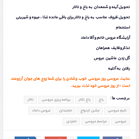
تحویل آینه و شمعدان به باغ و تالار
تحویل ظروف مناسب به باغ و تالار برای باقی مانده غذا ، میوه و شیرینی
استحمام
آرایشگاه عروس خانم و آقا داماد
تذکر وظایف همراهان
گل زدن ماشین عروس
رفتن به آتلیه
سایت عروسی
روز عروسی خوب وشادی را برای شما زوج های جوان آرزومند
است ؛ از روز عروسی خود لذت ببرید.
برچسب ها :
باغ
باغ تالار
برنامه ریزی عروسی
تالار
تایم عروسی
جشن ازدواج
حنابندان
عروس داماد
عروسی
مراسم عروسی
نامزدی