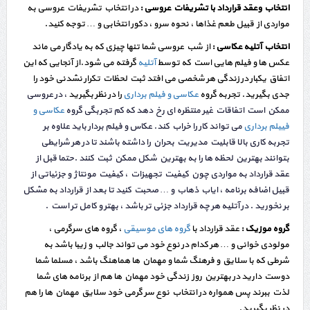
انتخاب وعقد قرارداد با تشریفات عروسی :
در انتخاب تشریفات عروسی به
مواردی از قبیل طعم غذاها ، نحوه سرو ، دکور انتخابی و … توجه کنید.
انتخاب آتلیه عکاسی :
از شب عروسی شما تنها چیزی که به یادگار می ماند
عکس ها و فیلم هایی است که توسط
آتلیه
گرفته می شود.از آنجایی که این
اتفاق یکبار در زندگی هر شخصی می افتد ثبت لحظات تکرار نشدنی خود را
جدی بگیرید. تجربه گروه
عکاسی و فیلم برداری
را در نظر بگیرید
، در عروسی
ممکن است اتفاقات غیر منتظره ای رخ دهد که کم تجربگی گروه
عکاسی و
فییلم برداری
می تواند کار را خراب کند. عکاس و فیلم بردار باید علاوه بر
تجربه کاری بالا قابلیت مدیریت بحران را داشته باشند تا در هر شرایطی
بتوانند بهترین لحظه ها را به بهترین شکل ممکن ثبت کنند .حتما قبل از
عقد قرارداد به مواردی چون کیفیت تجهیزات ، کیفیت مونتاژ و جزئیاتی از
قبیل اضافه برنامه ، ایاب ذهاب و … صحبت کنید تا بعد از قرارداد به مشکل
بر نخورید . در آتلیه هر چه قرارداد جزئی تر باشد ، بهتر و کامل تر است .
گروه موزیک :
عقد قرارداد با
گروه های موسیقی
، گروه های سرگرمی ،
مولودی خوانی و … هر کدام در نوع خود می تواند جالب و زیبا باشد به
شرطی که با سلایق و فرهنگ شما و مهمان ها هماهنگ باشد ، مسلما شما
دوست دارید در بهترین روز زندگی خود مهمان ها هم از برنامه های شما
لذت ببرند پس همواره در انتخاب نوع سر گرمی خود سلایق مهمان ها را هم
در نظر بگیرید.