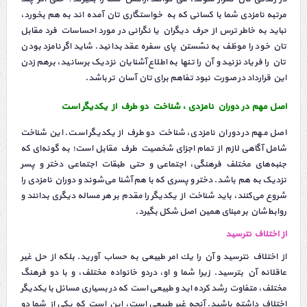
مرتبه نامزدی شما با کسانی که به خواستگاری تان آمده اند به هم بخورد،
نباید به خاطر ترس از حرف دیگران یا نگرانی در مورد احساسات فرد مقابل
تان خود را موظف به نشستن پای سفره عقد بدانید. شاید اگر نامزد بودن
تان را فریاد نزنید و آن را تنها به اطلاع آشنایان نزدیک برسانید، برهم زدن
این قرارداد در صورت نبود تفاهم برای تان آسان تر باشد.
اصل مهم در دوران نامزدی ، شناخت دو طرف از یکدیگر است
اصل مهم در دوران نامزدی، شناخت دو طرف از یکدیگر است. این شناخت
شامل آگاهی لازم از تمام اجزای شخصیت طرف مقابل است؛ به گونه‌ای که
جنبه‌های مختلف فرهنگی، اجتماعی و حتی طبقات اجتماعی دختر و پسر
نزدیک به هم باشد. دختر و پسری که با هم آشنا می‌شوند و دوران نامزدی‌ را
شروع می‌کنند، باید شناخت از یکدیگر را مقدم بر هر مساله دیگری بدانند و
روابط‌شان بر مبنای همین اصل شکل بگیرد.
از اختلاف نترسید
از اختلاف نترسید و آن را یك امر طبیعی به حساب آورید. بلكه از حل غیر
عاقلانه آن بترسید. زیرا شما و او، دردو خانواده مختلف، و با دو فرهنگ
مختلف، متفاوت رشد كرده اید و طبیعی است كه در بسیاری مسائل با یكدیگر
اختلاف داشته باشید. آنچه غیر طبیعی است، این است كه یكی از شما دو