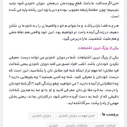
حتی اگر صداقت ما باعث قطع پیوندمان در همان دوران نامزدی شود نباید
بترسیم؛ چون مطمئنا رابطه معیوب بوده و دیر یا زود این رشته پاره می شده
است.
هر چه فضا بازتر باشد و ما بتوانیم خود واقعیمان را به نامزدمان نشان
دهیم، در زندگی آینده راحت تر خواهیم بود. این خود واقعی هم نقاط منفی
و هم مثبت شخصیت ما را دربر می گیرد.
یکی از بزرگ ترین اشتباهات
یکی از بزرگ ترین اشتباهات شما در دوران نامزدی می تواند درست معرفی
نکردن خودتان باشد. اغلب افراد تصور می کنند دوران نامزدی یعنی شناخت
فرد مقابل؛ اما مهم تر از اینکه شما فرد مقابل تان را بشناسید، این است که
درست خودتان را معرفی کنید. شما چه کسی هستید؟ چه باورهایی دارید؟
چه انتظاراتی از آینده دارید؟ می خواهید چطور زندگی کنید؟ اگر شما خودتان
را درست به فرد مقابل تان معرفی کنید و او با توجه به همین شناخت
دقیقی که از شما به دست آورده حاضر شود در کنارتان بماند، یعنی بخش
مهمی از راه را پشت سر گذاشته اید.
برچسب ها :
اصل مهم در دوران نامزدی
دوران نامزدی
شناخت نامزدی
مشکلات نامزدی
نامزدی