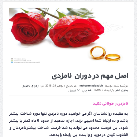
اصل مهم در دوران نامزدی
نوشته شده توسط :
mohammadzadeh
در تاریخ :
نوامبر 21, 2016
در :
ازدواج
,
نامزدی
بدون نظر
بازدیدها : 4,199
چاپ
ایمیل
نامزدی را طولانی نکنید
به عقیده روانشناسان اگر می خواهید دوره نامزدی تنها دوره شناخت بیشتر
باشد و به ارتباط شما آسیبی نزند، اجازه ندهید از حدود 6 ماه کمتر یا بیشتر
شود. این فرصت محدود می تواند به شما فرصت شناخت بیشتر نامزدتان و
قضاوت کردن در مورد او و آینده این رابطه را بدهد.