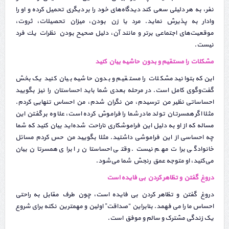
نفر، به هر دلیلی سعی كند دیدگاه‌های خود را بر دیگری تحمیل كرده و او را
وادار به پذیرش نماید. مرد یا زن بودن، میزان تحصیلات، ثروت،
موقعیت‌های اجتماعی برتر و مانند آن، دلیل صحیح بودن نظرات یك فرد
نیست.
مشکلات را مستقیم و بدون حاشیه بیان کنید
این‌که بتوانید مشکلات را مستقیم و بدون حاشیه بیان کنید یک بخش
گفت‌وگوی کامل است. در مرحله بعدی شما باید احساستان را نیز بگویید
احساساتی نظیر من ترسیدم، من نگران شدم، من احساس تنهایی کردم.
مثلا اگر همسرتان تولد مادر شما را فراموش کرده است، علاوه بر گفتن این
مساله که از او به دلیل این فراموشکاری ناراحت شده‌اید بیان کنید که شما
چه احساسی از این فراموشی داشتید. مثلا بگویید من حس کردم مسائل
خانوادگی برات مهم نیست. وقتی احساستان را برای همسرتان بیان
می‌کنید، او متوجه عمق رنجش شما می‌شود.
دروغ گفتن و تظاهر کردن بی فایده است
دروغ گفتن و تظاهر کردن بی فایده است، چون طرف مقابل به راحتی
احساس ما را می فهمد. بنابراین “صداقت” اولین و مهمترین نکته برای شروع
یک زندگی مشترک و سالم و موفق است.