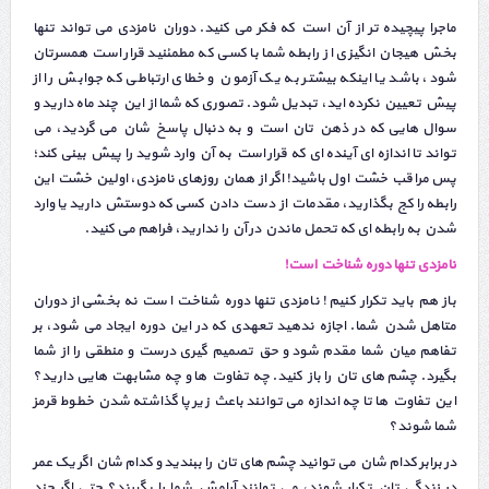
ماجرا پیچیده تر از آن است که فکر می کنید. دوران نامزدی می تواند تنها
بخش هیجان انگیزی از رابطه شما با کسی که مطمئنید قرار است همسرتان
شود، باشد یا اینکه بیشتر به یک آزمون و خطای ارتباطی که جوابش را از
پیش تعیین نکرده اید، تبدیل شود. تصوری که شما از این چند ماه دارید و
سوال هایی که در ذهن تان است و به دنبال پاسخ شان می گردید، می
تواند تا اندازه ای آینده ای که قرار است به آن وارد شوید را پیش بینی کند؛
پس مراقب خشت اول باشید! اگر از همان روزهای نامزدی، اولین خشت این
رابطه را کج بگذارید، مقدمات از دست دادن کسی که دوستش دارید یا وارد
شدن به رابطه ای که تحمل ماندن در آن را ندارید، فراهم می کنید.
نامزدی تنها دوره شناخت است!
باز هم باید تکرار کنیم ! نامزدی تنها دوره شناخت است نه بخشی از دوران
متاهل شدن شما. اجازه ندهید تعهدی که در این دوره ایجاد می شود، بر
تفاهم میان شما مقدم شود و حق تصمیم گیری درست و منطقی را از شما
بگیرد. چشم های تان را باز کنید. چه تفاوت ها و چه مشابهت هایی دارید؟
این تفاوت ها تا چه اندازه می توانند باعث زیر پا گذاشته شدن خطوط قرمز
شما شوند؟
در برابر کدام شان می توانید چشم های تان را ببندید و کدام شان اگر یک عمر
در زندگی تان تکرار شوند، می توانند آرامش شما را بگیرند؟ حتی اگر چند