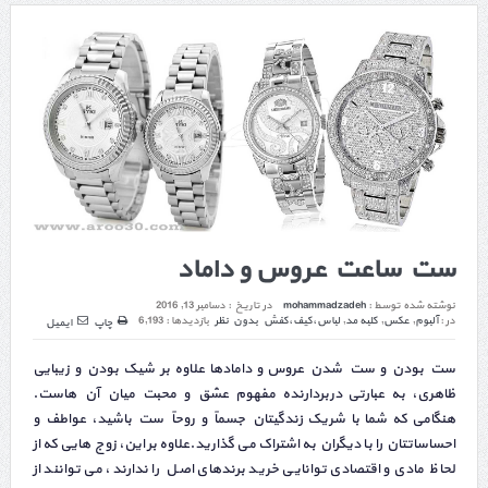
ست ساعت عروس و داماد
نوشته شده توسط :
mohammadzadeh
در تاریخ :
دسامبر 13, 2016
در :
آلبوم
,
عکس
,
کلبه مد
,
لباس،کیف،کفش
بدون نظر
بازدیدها : 6,193
چاپ
ایمیل
ست بودن و ست شدن عروس و دامادها علاوه بر شیک بودن و زیبایی
ظاهری، به عبارتی دربردارنده مفهوم عشق و محبت میان آن هاست.
هنگامی که شما با شریک زندگیتان جسماً و روحاً ست باشید، عواطف و
احساساتتان را با دیگران به اشتراک می گذارید.علاوه بر این، زوج هایی که از
لحاظ مادی و اقتصادی توانایی خرید برندهای اصل را ندارند، می توانند از