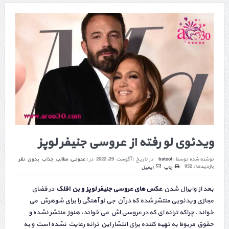
ویدئوی لو رفته از عروسی جنیفر لوپز
نوشته شده توسط :
batool
در تاریخ :
آگوست 29, 2022
در :
عمومی
,
مطالب جذاب
بدون نظر
بازدیدها : 952
چاپ
ایمیل
بعد از وایرال شدن
عکس های عروسی جنیفر لوپز و بن افلک
در فضای
مجازی ویدئویی منتشر شده که در آن جی لو آهنگی را برای شوهرش می
خواند. چراکه ترانه ای که در عروسی اش می خواند، هنوز منتشر نشده و
حقوق مربوط به تهیه کننده برای انتشار این ترانه رعایت نشده است و به