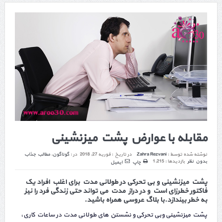
مقابله با عوارض پشت میزنشینی
نوشته شده توسط :
Zahra Rezvani
در تاریخ :
فوریه 27, 2018
در :
گوناگون
,
مطالب جذاب
بدون نظر
بازدیدها : 1,215
چاپ
ایمیل
پشت میزنشینی و بی تحرکی در طولانی مدت برای اغلب افراد یک
فاکتور خطرزای است و در دراز مدت می تواند حتی زندگی فرد را نیز
به خطر بیندازد.با
بلاگ عروسی
همراه باشید.
پشت میزنشینی وبی تحرکی و نشستن های طولانی مدت در ساعات کاری،