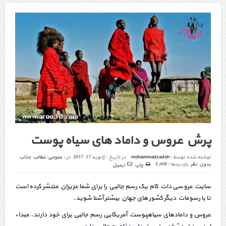
پرش عروس و داماد های سیاه پوست
نوشته شده توسط :
mohammadzadeh
در تاریخ :
ژانویه 17, 2017
در :
عمومی
,
مطالب جذاب
بدون نظر
بازدیدها : 2,408
چاپ
ایمیل
سایت عروسی دات کام یک رسم جالبی را برای شما عزیزان منتشر کرده است
تا با رسومات دیگر کشور های جهان بیشتر آشنا شوید.
عروس و دامادهای سیاهپوست آمریکایی رسم جالبی برای خود دارند. مبداء