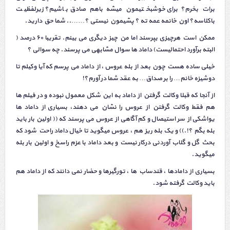
برات بخرم؟ برای خوشبختیمون میشه باهم صادق باشیم؟ زیرلفظیت
باکلاسه؟ اون خانمه عمه ته ؟ پشیمون نیستی ؟…….. شما حق دارید.
ممکن است هرچیزی بپرسند اما من چیز دیگری می بینم. تقریبا ۶۰ درصد (
البته برآورد احتمالیست) داماد ها سوال مشابهی می پرسند. چه سوالی ؟
خیلی ساده هست چون بعد از بله عروس ، از داماد می پرسم که آیا وکیلم تا
دوشیزه خانم… را بر صداق… به عقد شما در آورم؟!
از آنجا که قبلا وکالت گرفتن از داماد به این شکل معمول نبوده و در فیلم ها
هم فقط وکالت گرفتن از عروس را نشان می دهند، بسیاری از داماد ها
یواشکی از سر استیصال و کم آگاهی از عروس می پرسند که (( اولین بار باید
بله بگم ؟!.)) و یک بله ریز هم ، عروس میگوید تا خیال داماد راحت شود که
بحث گل و گلاب آوردنی درکار نیست و بعد داماد با عزم راسخ و اولین بار بله
میگوید.
بسیاری از دامادها ، قندساب ها ، تورگیرها و حضار نمی دانند که از داماد هم
باید وکالت گرفته شود.