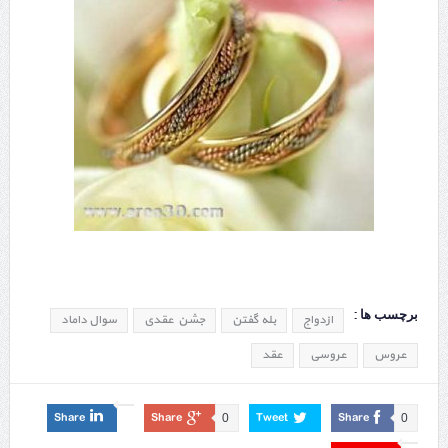
اولین سوال هر دامادی پس از بله گفتن عروس چیست؟
برچسب ها :
ازدواج
بله گفتن
جشن عقدی
سوال داماد
عروس
عروسی
عقد
Share
Share
Tweet
Share
0
0