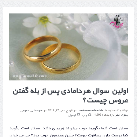
اولین سوال هر دامادی پس از بله گفتن
عروس چیست؟
نوشته شده توسط :
mohammadzadeh
در تاریخ :
می 27, 2017
در :
خودمانی
,
عمومی
بدون نظر
بازدیدها : 1,999
چاپ
ایمیل
ممکن است شما بگویید خوب میتواند هرچیزی باشد. ممکن است بگوید
کجا دوست داری مسافرت ببرمت؟ جشن عقدمون خوب بود؟ چی می خوای