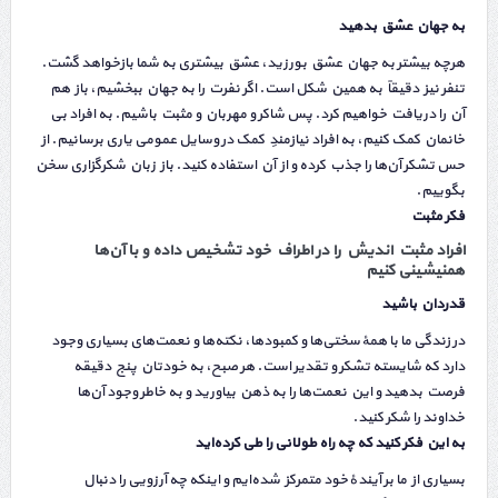
به جهان عشق بدهید
هرچه بیشتر به جهان عشق بورزید، عشق بیشتری به شما بازخواهد گشت.
تنفر نیز دقیقاً به همین شکل است. اگر نفرت را به جهان ببخشیم، باز هم
آن را دریافت خواهیم کرد. پس شاکر و مهربان و مثبت باشیم. به افراد بی
خانمان کمک کنیم، به افراد نیازمندِ کمک در وسایل عمومی یاری برسانیم. از
حس تشکر آن‌ها را جذب کرده و از آن استفاده کنید. باز زبان شکرگزاری سخن
بگوییم.
فکر مثبت
افراد مثبت اندیش را در اطراف خود تشخیص داده و با آن‌ها
همنیشینی کنیم‎
قدردان باشید
در زندگی ما با همهٔ سختی‌ها و کمبودها، نکته‌ها و نعمت‌های بسیاری وجود
دارد که شایسته تشکر و تقدیر است. هر صبح، به خودتان پنج دقیقه
فرصت بدهید و این نعمت‌ها را به ذهن بیاورید و به خاطر وجود آن‌ها
خداوند را شکر کنید.
به این فکر کنید که چه راه طولانی را طی کرده‌اید
بسیاری از ما بر آیندهٔ خود متمرکز شده‌ایم و اینکه چه آرزویی را دنبال