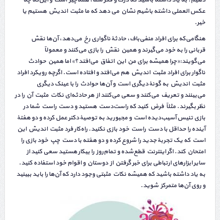
عکس العملی داشته باشیم نشان می دهد که ما مثبت اندیش هستیم یا
خیر.
هنگامی‌که برای افراد منفی‌باف، حادثهٔ ناگواری رخ می‌دهد، آن‌ها نقش
قربانی را به خود می‌گیرند و همین نقش را بازی می‌کنند و معمولاً
می‌گویند:«چرا همیشه برای من این اتفاق می‌افتد؟» اما همین حوادث
ناگوار برای افراد مثبت اندیش هم می‌افتد و افتاده است. اگرچه رویکرد افراد
مثبت اندیش به گونهٔ دیگری است و آن‌ها حوادث را با عینک دیگری
می‌بینند و تعریف می‌کنند و سعی می‌کنند از هر حادثه‌ای نکات مثبت آن را در
نظر بگیرند. مثلاً فرض کنید که راست‌دست هستید و دست راست شما در
بازی تنیس آسیب‌دیده است و مجبورید به توصیهٔ دکتر عمل کرده و دو هفتهٔ
آینده را حداقل با دست راست خود بازی نکنید. راه‌کار فرد مثبت اندیش این
است که یک تجربهٔ جدید را شروع کرده و دو هفته با دست چپ خود بازی را
امتحان کند. اگر اینترنت قطع‌شده و تمام‌روز را بیکار هستید سعی کنید از
سایر ابزارهای ارتباطی برای خبر گرفتن از دوستان و اقوام خود استفاده کنید.
به یاد داشته باشید که همیشه نکات مثبتی وجود دارد که آن‌ها را باید ببینید
و روی آن‌ها متمرکز شوید.