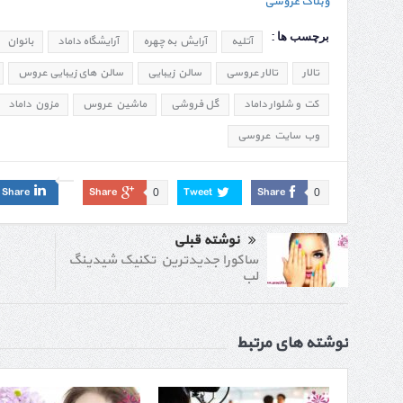
وبلاگ عروسی
برچسب ها :
آتلیه
آرایش به چهره
آرایشگاه داماد
بانوان
تالار
تالار عروسی
سالن زیبایی
سالن های زیبایی عروس
کت و شلوار داماد
گل فروشی
ماشین عروس
مزون داماد
وب سایت عروسی
Share
Share
Tweet
Share
0
0
نوشته قبلی
ساکورا جدیدترین تکنیک شیدینگ
لب
نوشته های مرتبط