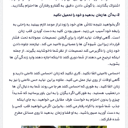
اشتراک بگذارند. با گوش دادن دقیق به گفتار و رفتار آن ها احترام بگذارید.
2-به آن ها زمان بدهید و خود را تحمیل نکنید
اگر بخواهید نتیجه تلاش های خود را زودتر از موعد لازم ببینید به راحتی به
رابطه خود آسیب می زنید. صبور بودن کلید به دست آوردن قلب زنان
است. گاهی اوقات نباید افراد را برای گرفتن تصمیمات عجولانه تحت فشار
قرار داد زیرا این شیوه آن ها را عصبانی و ناامید می کند. نیازمند جلوه دادن
خود زنان را ناگزیر می کند تصمیمات از نظر شما ناخوشایند بگیرند. از جمله
اینکه ترجیح می دهند از شما دوری کنند تا اینکه اجازه دهند وارد زندگی آن ها
بشوید.
احساس ناامینی القا نکنید. کاری نکنید که زنان احساس کنند ناامنی دارید و
گاهی اوقات از روی نیاز عمل می کنید. علاوه بر این نباید حس ناامنی را نیز به
زنان القا کنید. به طوری که احساس کنند هر جا می روند شما به دنبال آن ها
در تعقیب هستید. به طور کلی اگر دیگران را به این باور برسانید که شدیداً
چیزی را بدون احترام به خواست طرف مقابل می خواهید، به جای اینکه
جذب شما شوند با اکراه رفتار می کنند. بنابراین اگر می‌خواهید قلب کسی را
به دست آورید صبور باشید. به او فضا و زمان بدهید تا روی مسائل مطرح
شده فکر کند.