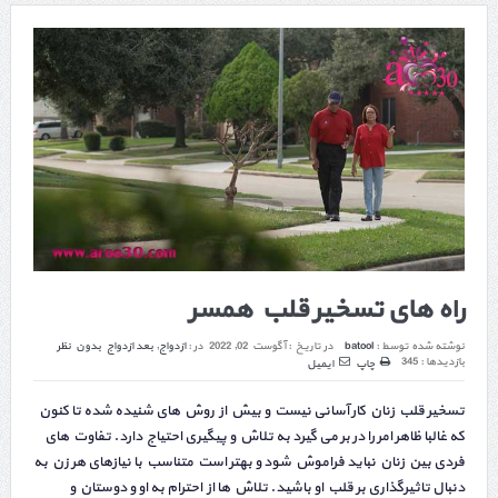
راه های تسخیر قلب همسر
نوشته شده توسط :
batool
در تاریخ :
آگوست 02, 2022
در :
ازدواج
,
بعد ازدواج
بدون نظر
بازدیدها : 345
چاپ
ایمیل
تسخیر قلب زنان کار آسانی نیست و بیش از روش های شنیده شده تا کنون
که غالبا ظاهر امر را در بر می گیرد به تلاش و پیگیری احتیاج دارد. تفاوت های
فردی بین زنان نباید فراموش شود و بهتر است متناسب با نیازهای هر زن به
دنبال تاثیرگذاری بر قلب او باشید. تلاش ها از احترام به او و دوستان و