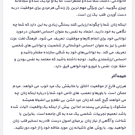
خانوادگی، دلتنگ شما شده و منتظر است که به او نزدیک شده و شجاعانه
چیزی بگویید. این ویژگی مهم ترین راز زندگی هر مردی برای موفقیت در به
دست آوردن قلب یک زن است.
اینکه زنان شما را چگونه ارزیابی کنند بستگی زیادی به این دارد که شما چه
نگاهی به خود دارید. اعتماد به نفس به عنوان احساس اطمینان در مورد
توانایی خود برای انجام کارها و موفقیت تعریف می شود. فرهنگ لغت عزت
نفس را نیز به عنوان احساس خوشحالی از شخصیت و توانایی های شخصی
تعریف می کند. به توانایی‌های خود به شکلی سازنده مفتخر باشید و
احساس ارزشمندی بکنید. توجه داشته باشید که معتمد به نفس بودن و
حفظ عزت نفس با غرور و خودخواهی فرق دارد.
نتیجه آخر
هر زنی فارغ از موقعیت اخلاق یا علایقش یک مرد خوب می خواهد. مردم
ممکن است با باورها و تعصب های خاص خود شما را درباره اینکه زنان چه
می خواهند گیج کنند که زنان مرد خشن بی نظم و بی انضباط همیشه
مشکوک را بیشتر می پسندند اما این بیش از اینکه یک واقعیت اثبات شده
باشد تعمیم تجربیات شخصی یک عده به کل جامعه است. بنابراین با
شناخت و آگاهی از نیاز زنان بر مبنای اصول درست قادر به تسخیر قلب زنان
خواهید بود. با روش های ناشیانه زن مورد علاقه خود را از خود دور نکنید.