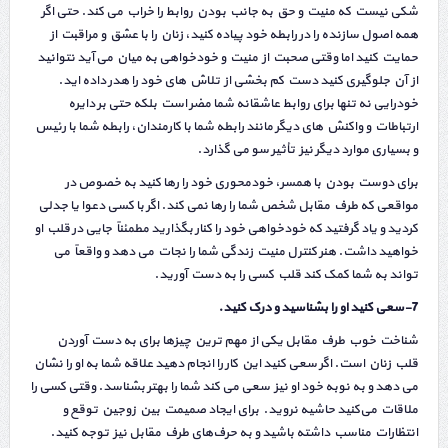
شکی نیست که منیت و حق به جانب بودن روابط را خراب می کند. حتی اگر
همه اصول سازنده را در رابطه خود پیاده کنید، زنان را با عشق و مراقبت از
حمایت کنید اما وقتی صحبت از منیت و خودخواهی به میان می آید نتوانید
از آن جلوگیری کنید دست کم بخشی از تلاش های خود را هدر داده اید.
خودرایی نه تنها برای روابط عاشقانه شما مضر است بلکه حتی بر دایره
ارتباطات و واکنش های دیگر مانند رابطه شما با کارمندان، رابطه شما با رئیس
و بسیاری موارد دیگر نیز تأثیر سو می گذارد.
برای دوست بودن با همسر، خودمحوری خود را رها کنید به خصوص در
مواقعی که طرف مقابل شخص شما را رها نمی کند. اگر با کسی دعوا یا جدلی
کردید و یاد گرفتید که خودخواهی خود را کنار بگذارید مطمئناً جایی در قلب او
خواهید داشت. هنر کنترل منیت زندگی شما را نجات می دهد و واقعاً می
تواند به شما کمک کند قلب کسی را به دست آورید.
7-سعی کنید او را بشناسید و درک کنید.
شناخت خوب طرف مقابل یکی از مهم ترین چیزها برای به دست آوردن
قلب زنان است. اگر سعی کنید این کار را انجام دهید علاقه شما به او را نشان
می دهد و به نوبه خود او نیز سعی می کند شما را بهتر بشناسد. وقتی کسی را
ملاقات می‌کنید حاشیه نروید. برای ایجاد صمیمت بین زوجین توقع و
انتظارات مناسب داشته باشید و به حرف‌های طرف مقابل نیز توجه کنید.