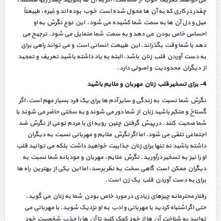
چقدر در کاری که به آن ها محول شده است خوب بوده اند و غیره، طبیعتاً
میل و دل آن ها به سمت شما کشیده می شود. این نوع نگرش به او
احساس خاص بودن می دهد و به سمت شما متمایل می شود. ترجیح می
دهد با شما وقت بگذراند. این طبیعت انسانی است و می تواند راهی برای
به دست آوردن قلب زنان باشد. البته به یاد داشته باشید تعریف و تمجید
از دیگران محدودیت و اصولی دارد.
4- برای تسخیر قلب زنان مهربان و ملایم باشید
نگرش شما نسبت به زندگی و سایر آدم ها برای یک فرد بسیار مهم است. اگر
گستاخ و متکبر باشید زنان از شما دور می شوند و به سختی حاضر می شوند با
شما صحبت کنند. در پیش گرفتن چنین رویه ای با مردم نوعی از نگرش ضد
اجتماعی تلقی می شود. اما اگر نگرش ملایم و مهربانی نسبت به دیگران
داشته باشید نه تنها برای زنان جذابیت خواهید داشت بلکه می توانید قلب
او را نیز به تسخیر درآورید. نگرش ملایم، مهربان و مودبانه شما نسبت به
دیگران ممکن است گاهی سخت به نظر برسد، اما این یکی از بهترین راه ها
برای به دست آوردن قلب یک زن است.
رفتار محترمانه چیزهای زیادی در مورد خاص بودن شما به زنان می گوید.
حتی اگر اشتباه کردید با مهربانی و ادب به او نزدیک شوید. با مهربانی می
توانید به شناخت آن ها از خود کمک کنید تا آن ها را جذب شخصیت خود