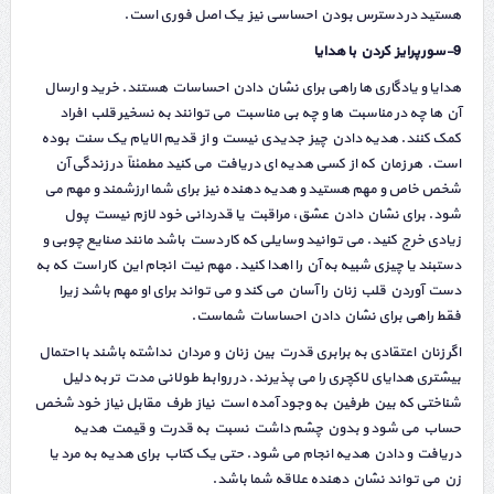
هستید در دسترس بودن احساسی نیز یک اصل فوری است.
9-سورپرایز کردن با هدایا
هدایا و یادگاری ها راهی برای نشان دادن احساسات هستند. خرید و ارسال
آن ها چه در مناسبت ها و چه بی مناسبت می توانند به نسخیر قلب افراد
کمک کنند. هدیه دادن چیز جدیدی نیست و از قدیم الایام یک سنت بوده
است. هر زمان که از کسی هدیه ای دریافت می کنید مطمئناً در زندگی آن
شخص خاص و مهم هستید و هدیه دهنده نیز برای شما ارزشمند و مهم می
شود. برای نشان دادن عشق، مراقبت یا قدردانی خود لازم نیست پول
زیادی خرج کنید. می توانید وسایلی که کار دست باشد مانند صنایع چوبی و
دستبند یا چیزی شبیه به آن را اهدا کنید. مهم نیت انجام این کار است که به
دست آوردن قلب زنان را آسان می کند و می تواند برای او مهم باشد زیرا
فقط راهی برای نشان دادن احساسات شماست.
اگر زنان اعتقادی به برابری قدرت بین زنان و مردان نداشته باشند با احتمال
بیشتری هدایای لاکچری را می پذیرند. در روابط طولانی مدت تر به دلیل
شناختی که بین طرفین به وجود آمده است نیاز طرف مقابل نیاز خود شخص
حساب می شود و بدون چشم داشت نسبت به قدرت و قیمت هدیه
دریافت و دادن هدیه انجام می شود. حتی یک کتاب برای هدیه به مرد یا
زن می تواند نشان دهنده علاقه شما باشد.