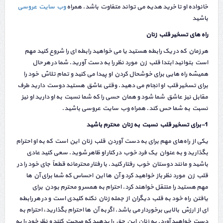
خانواده او تا خرید هدیه می تواند متفاوت باشد. همراه
وب سایت عروسی
باشید
راه های تسخیر قلب زنان
هر زمان که در یک رابطه هستید یا می خواهید رابطه ای را شروع کنید مهم
است بتوانید ابتدا قلب زن مورد نظر را به دست آورید. شما در هر حال
همیشه راه هایی برای خوشحال کردن او پیدا می کنید و تمام تلاش خود را
برای تسخیر قلب او انجام می دهید. وقتی عاشق هستید دوست دارید طرف
مقابل نیز عاشق شما شود و همان حسی را که شما نسبت به او دارید او نیز
نسبت به شما حس کند. همراه وب سایت عروسی باشید.
1-برای تسخیر قلب نسبت به زنان محترم باشید
یکی از راه‌های مهم برای به دست آوردن قلب زنان این است که به او احترام
بگذارید و به عنوان یک فرد خوب در کنار او ظاهر شوید. سعی کنید عادی
باشید و مانند دوستان خوب رفتار کنید. با رفتار محترمانه قطعاً جای خود را در
قلب زن مورد نظر باز خواهید کرد و آن ها این احساس که شما برای آن ها
مهم هستید را منتقل خواهند کرد. احترام به همسر و محترم بودن برای
یافتن راه خود به قلب دیگران از جمله زنان نکته کلیدی است و در هر رابطه
ای از ارزش بالایی برخوردار می باشد. اگر به آن ها احترام بگذارید، احترام به
دست خواهید آورد. به زنان این حق را بدهید که صحبت کنند و نظر خود را به