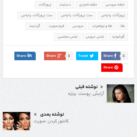
حلقه عروسی
حلقه نامزدی
دستبند
زیورآلات
زیورآلات و لباس
ست زیورآلات با لباس
ست زیورآلات و لباس
طلا
طلا و جواهرات
عروسی
فرم صورت
گردنبند
گوشواره
لباس عروس
لباس مجلسی
Share
Share
Tweet
Share
0
0
Share
نوشته قبلی
آرایش پوست برنزه
نوشته بعدی
کانتور کردن صورت