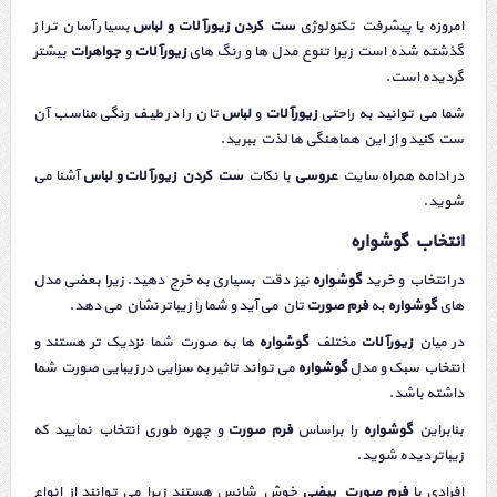
امروزه با پیشرفت تکنولوژی
ست کردن
زیورآلات
و لباس
بسیار آسان تر از
گذشته شده است زیرا تنوع مدل ها و رنگ های
زیورآلات
و
جواهرات
بیشتر
گردیده است.
شما می توانید به راحتی
زیورآلات
و
لباس
تان را در طیف رنگی مناسب آن
ست کنید و از این هماهنگی ها لذت ببرید.
در ادامه همراه سایت
عروسی
با نکات
ست کردن زیورآلات
و لباس
آشنا می
شوید.
انتخاب گوشواره
در انتخاب و خرید
گوشواره
نیز دقت بسیاری به خرج دهید. زیرا بعضی مدل
های
گوشواره
به
فرم صورت
تان می آید و شما را زیباتر نشان می دهد.
در میان
زیورآلات
مختلف
گوشواره‌
ها به صورت شما نزدیک تر هستند و
انتخاب سبک و مدل
گوشواره
می ‌تواند تاثیر به سزایی در زیبایی صورت شما
داشته باشد.
بنابراین
گوشواره
را براساس
فرم صورت
و چهره طوری انتخاب نمایید که
زیباتر دیده شوید.
افرادی با
فرم صورت بیضی
خوش شانس هستند زیرا می ‌توانند از انواع