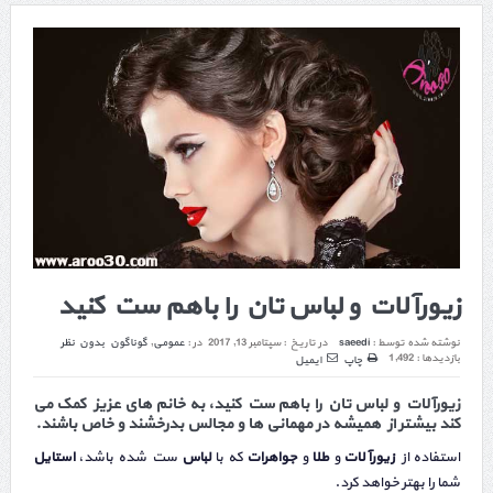
زیورآلات و لباس تان را باهم ست کنید
نوشته شده توسط :
saeedi
در تاریخ :
سپتامبر 13, 2017
در :
عمومی
,
گوناگون
بدون نظر
بازدیدها : 1,492
چاپ
ایمیل
زیورآلات و لباس تان را باهم ست کنید، به خانم های عزیز کمک می
کند بیشتر از همیشه در مهمانی ها و مجالس بدرخشند و خاص باشند.
استفاده از
زیورآلات
و
طلا
و
جواهرات
که با
لباس
ست شده باشد،
استایل
شما را بهتر خواهد کرد.