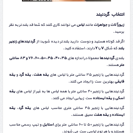
انتخاب گردنبند
زیورآلات
و
جواهرات
مانند
لباس
می‌ توانند کاری کنند که شما قد بلندتر به نظر
برسید.
اگر قد کوتاه هستید و دوست دارید بلندتر دیده شوید؛ از
گردنبندهای زنجیر
بلند
که شکل
V
یا
Y
دارند، استفاده کنید.
بلندی
گردنبندها
معمولا در اندازه های
۳۵، ۴۰، ۴۵، ۵۰، ۶۰، ۷۶ و ۸۳ سانتی
‌متر
هستند.
گردنبندهایی با زنجیر ۳۵ سانتی متر با لباس‌ های
یقه هفت
،
یقه گرد
و
یقه
قایقی
بهترین ست را ایجاد می کنند.
گردنبندهایی با زنجیر ۴۰ سانتی متر با همه لباس‌ ها به غیر از لباس های
یقه
اسکی
و
یقه ایستاده
ست زیبایی ایجاد می کنند.
گردنبندهایی با زنجیر ۴۵ سانتی متری مناسب لباس‌ های
یقه گرد
،
یقه
ایستاده
و
یقه هفت
عمیق هستند.
گردنبندهایی با زنجیر ۵۰ تا ۶۰ سانتی متر برای
استایل
و تیپ رسمی مناسب
هستند و با هر نوع لباسی ست می شوند.